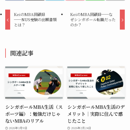
KeiのMBA回顧録
KeiのMBA回顧録──な
──NUS受験の出願書類
ぜシンガポール転職だった
とは？
のか？
関連記事
シンガポールMBA生活（ス
シンガポールMBA生活のデ
ポーツ編）：勉強だけじゃ
メリット｜実際に住んで感
ないMBAのリアル
じたこと
2026年3月9日
2026年2月24日