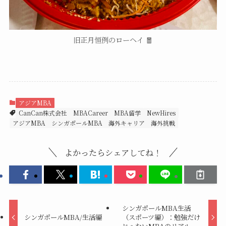
旧正月恒例のローヘイ 🧧
アジアMBA
CanCan株式会社
MBACareer
MBA留学
NewHires
アジアMBA
シンガポールMBA
海外キャリア
海外挑戦
よかったらシェアしてね！
シンガポールMBA生活
シンガポールMBA/生活編
（スポーツ編）：勉強だけ