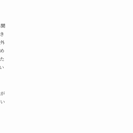
ん聞
き
外
め
た
い
方が
さい