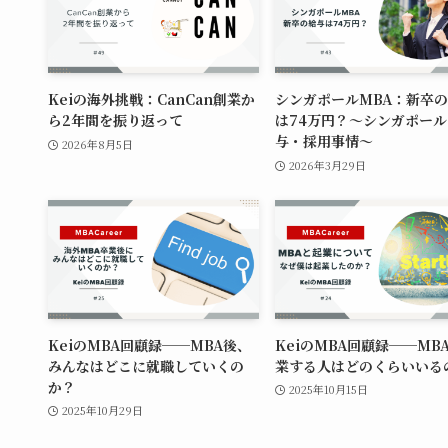
Keiの海外挑戦：CanCan創業か
シンガポールMBA：新卒
ら2年間を振り返って
は74万円？〜シンガポー
与・採用事情〜
2026年8月5日
2026年3月29日
KeiのMBA回顧録──MBA後、
KeiのMBA回顧録──MB
みんなはどこに就職していくの
業する人はどのくらいいる
か？
2025年10月15日
2025年10月29日