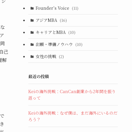
、シ
Founder’s Voice
(11)
アジアMBA
(16)
ぜな
キャリアとMBA
(10)
ア
同
出願・準備ノウハウ
(10)
自己
女性の挑戦
(2)
理解
最近の投稿
Keiの海外挑戦：CanCan創業から2年間を振り
返って
Keiの海外挑戦：なぜ僕は、まだ海外にいるのだ
で
ろう？
き