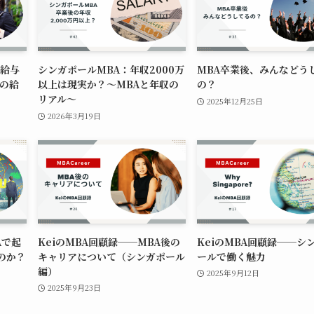
の給与
シンガポールMBA：年収2000万
MBA卒業後、みんなどう
ルの給
以上は現実か？〜MBAと年収の
の？
リアル〜
2025年12月25日
2026年3月19日
Aで起
KeiのMBA回顧録──MBA後の
KeiのMBA回顧録──シ
のか？
キャリアについて（シンガポール
ールで働く魅力
編）
2025年9月12日
2025年9月23日