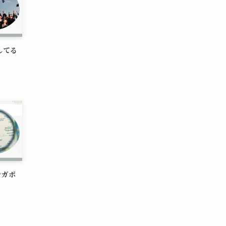
してる
ンガポ