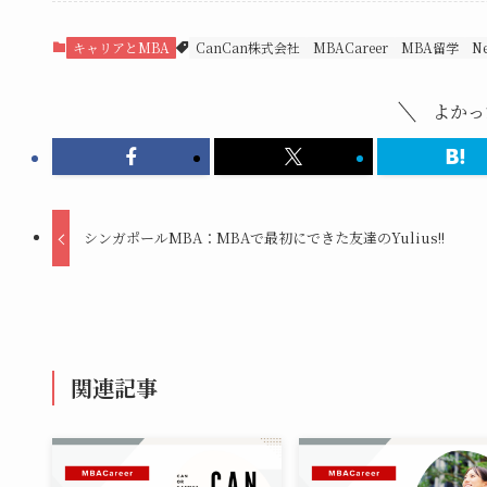
キャリアとMBA
CanCan株式会社
MBACareer
MBA留学
N
よかっ
シンガポールMBA：MBAで最初にできた友達のYulius!!
関連記事