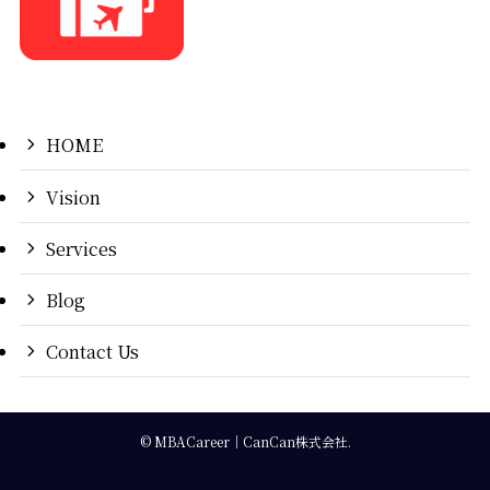
HOME
Vision
Services
Blog
Contact Us
©
MBACareer｜CanCan株式会社.