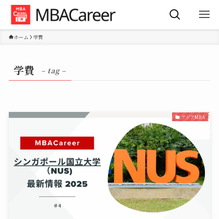
ホーム
学費
学費
– tag –
アジアMBA