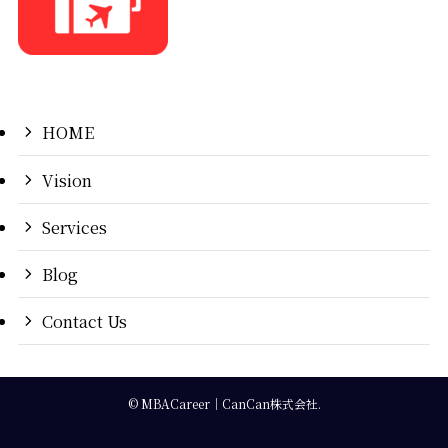
HOME
Vision
Services
Blog
Contact Us
©
MBACareer｜CanCan株式会社.